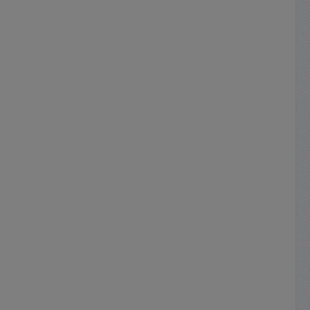
haben ...
ihnen ihre individuelle
 die
Weichenplatine für ihr Vorhaben ...
herboxen
oder Ersatzplatine für die
Reparatur von Lautsprecherboxen
aller Art.