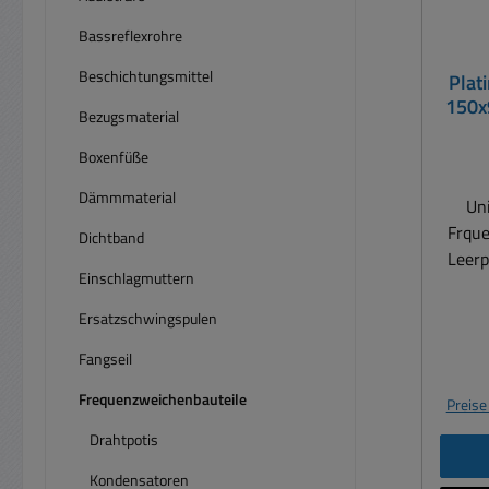
Bassreflexrohre
Beschichtungsmittel
Plat
150x
Bezugsmaterial
weg
Boxenfüße
Dämmmaterial
Uni
Frque
Dichtband
Leerp
Einschlagmuttern
Platin
we
Ersatzschwingspulen
Wei
Fangseil
Imp
Frequenzweichenbauteile
Preise
Pe
Drahtpotis
Besch
Mate
Kondensatoren