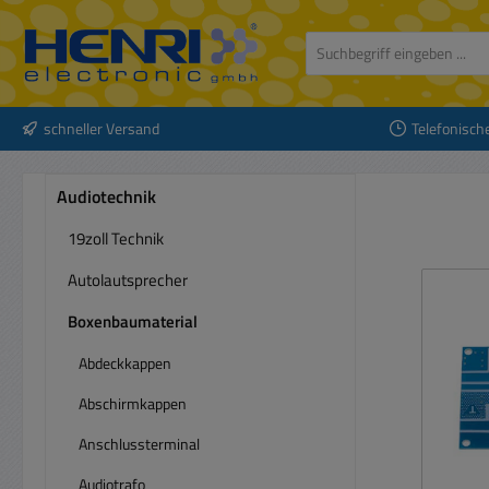
 Hauptinhalt springen
Zur Suche springen
Zur Hauptnavigation springen
schneller Versand
Telefonisch
Audiotechnik
19zoll Technik
Autolautsprecher
Boxenbaumaterial
Abdeckkappen
Abschirmkappen
Anschlussterminal
Audiotrafo