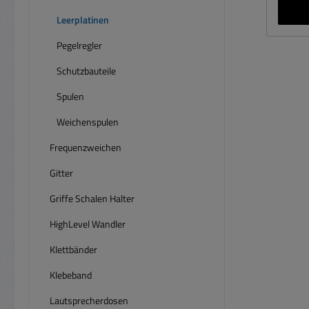
Materialstä
9
Leerplatinen
Wei
Pegelregler
wei
berechenbar ) 
Schutzbauteile
Kon
Spulen
Su
Tonelko ) O
Weichenspulen
Luf
Frequenzweichen
Suche 
Opti
Gitter
Griffe Schalen Halter
Quers
Lötzinn,
HighLevel Wandler
Auf 
Klettbänder
Wer
Spule
Klebeband
ge
Lautsprecherdosen
b