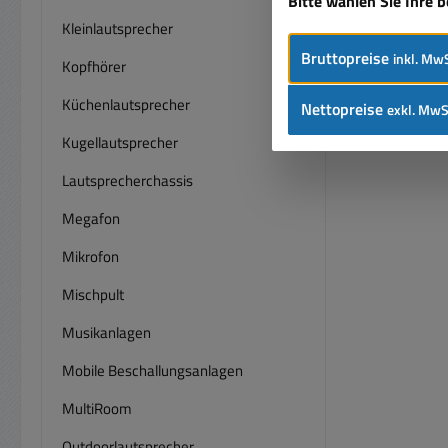
Bitte wählen Sie Ihre 
Kleinlautsprecher
Bruttopreise
inkl. MwS
Kopfhörer
Küchenlautsprecher
Nettopreise
exkl. MwS
Kugellautsprecher
Lautsprecherchassis
Megafon
Mikrofon
Mischpult
Musikanlagen
Mobile Beschallungsanlagen
MultiRoom
Outdoorlautsprecher