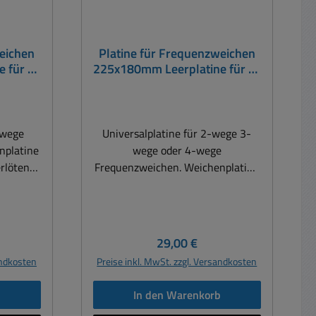
weichen
Platine für Frequenzweichen
 für 2-
225x180mm Leerplatine für 2-
eichen
wege 3-wege 4-wege Weichen
-wege
Universalplatine für 2-wege 3-
nplatine
wege oder 4-wege
erlöten
Frequenzweichen. Weichenplatine
t für 2-
Leerplatine zum selber verlöten
-wege
Platine Leerplatine gebohrt für 2-
wege Weichen oder 3-wege
n und
Weichen oder auch 4-wege
eis:
Regulärer Preis:
29,00 €
sehen
Weichen Impendanzkompensation
andkosten
Preise inkl. MwSt. zzgl. Versandkosten
 / Masse
und Pegelabsenkung vorgesehen
t 1,6mm
Beschriftung: IN - / IN + / Masse
b
In den Warenkorb
g: 180 x
Material: Epoxidharz mit 1,6mm