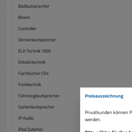
Badlautsprecher
Boxen
Controller
Deckenlautsprecher
ELA Technik 100V
Entstörtechnik
Fachbücher CDs
Funktechnik
Fahrzeuglautsprecher
Preisauszeichnung
Gartenlautsprecher
Privatkunden können Pr
IP Audio
werden.
iPod Zubehör