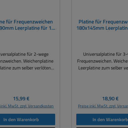
ine für Frequenzweichen
Platine für Frequenz
90mm Leerplatine für 1-
180x145mm Leerplatine
e oder 2-wege Weichen
wege oder 3-wege W
versalplatine für 2-wege
Universalplatine für 3
nzweichen. Weichenplatine
Frequenzweichen. Weiche
latine zum selber verlöten
Leerplatine zum selber v
e Leerplatine gebohrt für 2-
Platine Leerplatine gebohr
ge Weichen oder 1-wege
wege Weichen oder 3
uchen z.B. Tiefpass- oder
Weichen
Hochpassweichen
Impendanzkompensatio
Regulärer Preis:
Regulärer Pr
15,99 €
18,90 €
endanzkompensation und
Pegelabsenkung vorge
 inkl. MwSt. zzgl. Versandkosten
Preise inkl. MwSt. zzgl. Vers
gelabsenkung vorgesehen
Beschriftung: IN - / IN +
riftung: IN - / IN + / Masse
Material: Epoxidharz mi
In den Warenkorb
In den Warenkor
rial: Epoxidharz mit 1,6mm
Materialstärke Abmessun