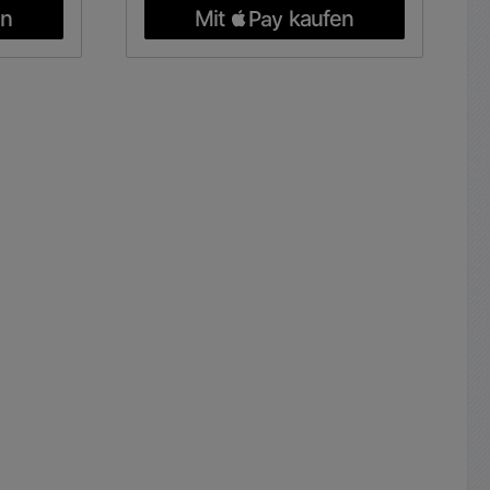
r die
Materialstärke Abmessung: 227 x
hierzu
182mm Berechnung für die
infach
Weichenbauteile siehe hierzu
uteile (
weitere Bilder ( sehr einfach
 unter
berechenbar ) Optionale Bauteile (
 (
Kondensatoren ) hierzu unter
 Bauteile
Suche eingeben z.B. (
 unter
4,7uF Tonelko ) Optionale Bauteile
le 1mH )
( Luftspulen ) hierzu unter
ältlich
Suche eingeben z.B. ( Spule 1mH )
ere
Optional hierzu auch erhältlich
ferbahn,
Silberdraht für dickere
Querschnitte auf der Kupferbahn,
ir die
Lötzinn, Litzenkabel Zusatzinfo:
en und
Auf Wunsch berechnen wir die
e....
Werte der Kondensatoren und
Spulen individuell für Sie....
cken wir
und gegen
lle
Arbeitszeitaufwand bestücken wir