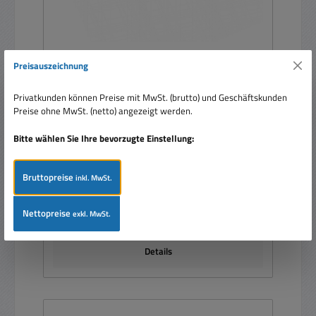
Preisauszeichnung
64pol Messerleiste A+C DIN41612 gerade 2-
reihig Stiftleiste vergoldet
Privatkunden können Preise mit MwSt. (brutto) und Geschäftskunden
Preise ohne MwSt. (netto) angezeigt werden.
Bitte wählen Sie Ihre bevorzugte Einstellung:
Bruttopreise
inkl. MwSt.
Regulärer Preis:
Ab
1,98 €
Nettopreise
exkl. MwSt.
Preise inkl. MwSt. zzgl. Versandkosten
Details