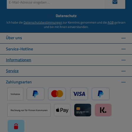
Mail-
Adresse
*
Datenschutz
Ich habe die
Datenschutzbestimmungen
zur Kenntnis genommen und die
AGB
gelesen
und bin mit ihnen einverstanden.
Über uns
Service-Hotline
Informationen
Service
Zahlungsarten
Vorkasse
PayPal
Kredit- oder Debitkarte über PayPal
Später Bezahlen ü
Rechnung nur für Firmen Kommunen
Apple Pay über Mollie Zahlungssystem
Kreditkarte über Mollie Zahl
Klarna über Moll