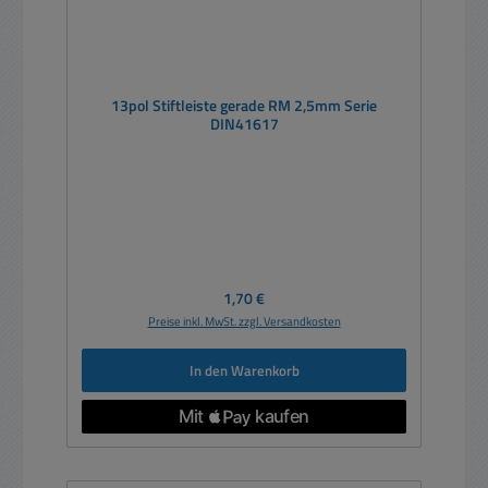
13pol Stiftleiste gerade RM 2,5mm Serie
DIN41617
Regulärer Preis:
1,70 €
Preise inkl. MwSt. zzgl. Versandkosten
In den Warenkorb