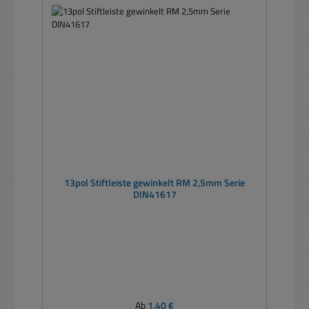
13pol Stiftleiste gewinkelt RM 2,5mm Serie
DIN41617
Regulärer Preis:
Ab
1,40 €