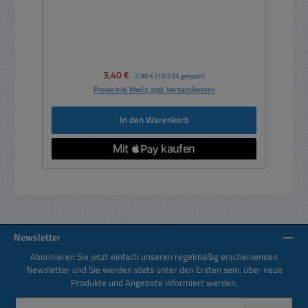
Verkaufspreis:
3,40 €
Regulärer Preis:
3,80 €
(10.53% gespart)
Preise inkl. MwSt. zzgl. Versandkosten
In den Warenkorb
Newsletter
Abonnieren Sie jetzt einfach unseren regelmäßig erscheinenden
Newsletter und Sie werden stets unter den Ersten sein, über neue
Produkte und Angebote informiert werden.
E-