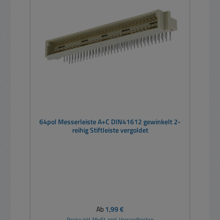
64pol Messerleiste A+C DIN41612 gewinkelt 2-
reihig Stiftleiste vergoldet
Regulärer Preis:
Ab
1,99 €
Preise inkl. MwSt. zzgl. Versandkosten