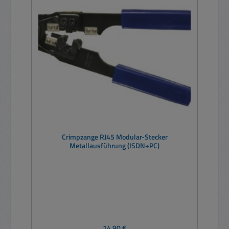
Crimpzange RJ45 Modular-Stecker
Metallausführung (ISDN+PC)
Regulärer Preis:
14,90 €