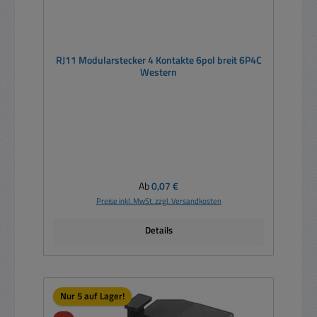
RJ11 Modularstecker 4 Kontakte 6pol breit 6P4C
Western
Regulärer Preis:
Ab
0,07 €
Preise inkl. MwSt. zzgl. Versandkosten
Details
Nur 5 auf Lager!