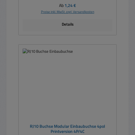
Regulärer Preis:
Ab
1,24 €
Preise inkl. MwSt. zzgl. Versandkosten
Details
RJ10 Buchse Modular Einbaubuchse 4pol
Printversion 4P/4C