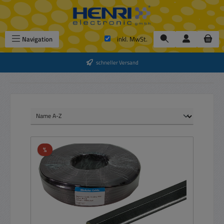
Zum Hauptinhalt springen
Navigation
inkl. MwSt.
schneller Versand
Rabatt
%