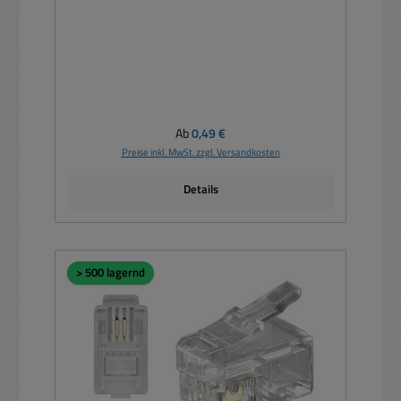
Regulärer Preis:
Ab
0,49 €
Preise inkl. MwSt. zzgl. Versandkosten
Details
> 500 lagernd