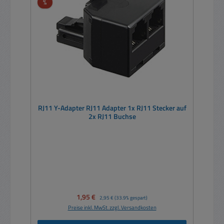
Rabatt
%
RJ11 Y-Adapter RJ11 Adapter 1x RJ11 Stecker auf
2x RJ11 Buchse
Verkaufspreis:
1,95 €
Regulärer Preis:
2,95 €
(33.9% gespart)
Preise inkl. MwSt. zzgl. Versandkosten