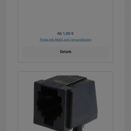
Regulärer Preis:
Ab
1,00 €
Preise inkl. MwSt. zzgl. Versandkosten
Details