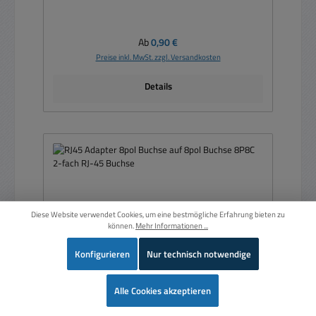
Regulärer Preis:
Ab
0,90 €
Preise inkl. MwSt. zzgl. Versandkosten
Details
Diese Website verwendet Cookies, um eine bestmögliche Erfahrung bieten zu
können.
Mehr Informationen ...
Konfigurieren
Nur technisch notwendige
Wer
Alle Cookies akzeptieren