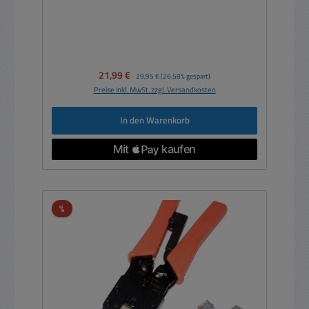
Verkaufspreis:
21,99 €
Regulärer Preis:
29,95 €
(26.58% gespart)
Preise inkl. MwSt. zzgl. Versandkosten
In den Warenkorb
Rabatt
%