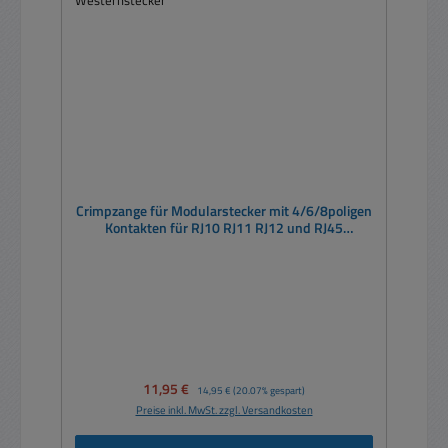
Crimpzange für Modularstecker mit 4/6/8poligen
Kontakten für RJ10 RJ11 RJ12 und RJ45
Westernstecker
Verkaufspreis:
11,95 €
Regulärer Preis:
14,95 €
(20.07% gespart)
Preise inkl. MwSt. zzgl. Versandkosten