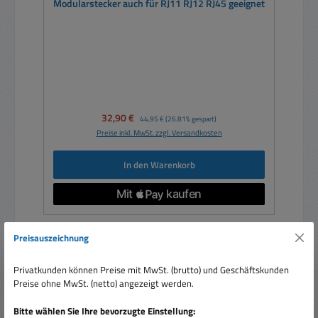
Modularstecker auch für RJ11 RJ12 RJ45 geeignet
Verkaufspreis:
32,90 €
Regulärer Preis:
44,95 €
(26.81% gespart)
Preise inkl. MwSt. zzgl. Versandkosten
In den Warenkorb
Preisauszeichnung
Ausverkauft
Privatkunden können Preise mit MwSt. (brutto) und Geschäftskunden
Rabatt
%
Preise ohne MwSt. (netto) angezeigt werden.
Bitte wählen Sie Ihre bevorzugte Einstellung: