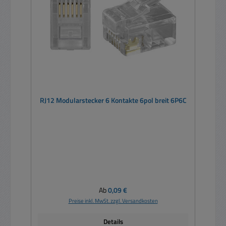
RJ12 Modularstecker 6 Kontakte 6pol breit 6P6C
Regulärer Preis:
Ab
0,09 €
Preise inkl. MwSt. zzgl. Versandkosten
Details