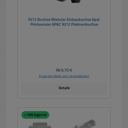
RJ12 Buchse Modular Einbaubuchse 6pol
Printversion 6P6C RJ12 Platinenbuchse
Regulärer Preis:
Ab
0,70 €
Preise inkl. MwSt. zzgl. Versandkosten
Details
> 500 lagernd