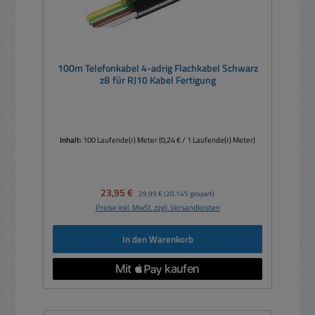
100m Telefonkabel 4-adrig Flachkabel Schwarz
zB für RJ10 Kabel Fertigung
Inhalt:
100 Laufende(r) Meter
(0,24 € / 1 Laufende(r) Meter)
Verkaufspreis:
23,95 €
Regulärer Preis:
29,99 €
(20.14% gespart)
Preise inkl. MwSt. zzgl. Versandkosten
In den Warenkorb