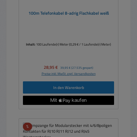
100m Telefonkabel 8-adrig Flachkabel weiß
Inhalt:
100 Laufende(r) Meter
(0,29 € / 1 Laufende(r) Meter)
Verkaufspreis:
28,95 €
Regulärer Preis:
39,95 €
(27.53% gespart)
Preise inkl. MwSt. zzgl. Versandkosten
In den Warenkorb
Rabatt
%