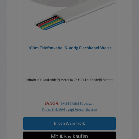
100m Telefonkabel 6-adrig Flachkabel Weiss
Inhalt:
100 Laufende(r) Meter
(0,25 € / 1 Laufende(r) Meter)
Verkaufspreis:
24,95 €
Regulärer Preis:
34,95 €
(28.61% gespart)
Preise inkl. MwSt. zzgl. Versandkosten
In den Warenkorb