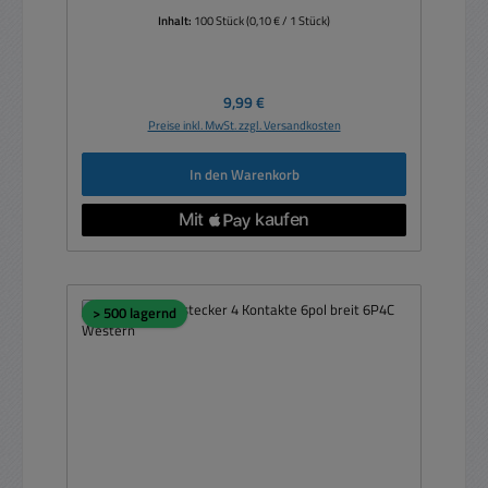
Inhalt:
100 Stück
(0,10 € / 1 Stück)
Regulärer Preis:
9,99 €
Preise inkl. MwSt. zzgl. Versandkosten
In den Warenkorb
> 500 lagernd