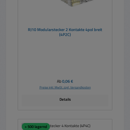
RJ10 Modularstecker 2 Kontakte 4pol breit
(4P2C)
Regulärer Preis:
Ab
0,06 €
Preise inkl. MwSt. zzgl. Versandkosten
Details
> 500 lagernd