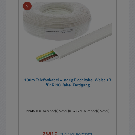
Rabatt
%
100m Telefonkabel 4-adrig Flachkabel Weiss zB
für RJ10 Kabel Fertigung
Inhalt:
100 Laufende(r) Meter
(0,24 € / 1 Laufende(r) Meter)
Verkaufspreis:
23,95 €
Regulärer Preis:
29,99 €
(20.14% gespart)