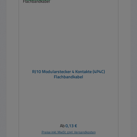
RJ10 Modularstecker 4 Kontakte (4P4C)
Flachbandkabel
Regulärer Preis:
Ab
0,13 €
Preise inkl. MwSt. zzgl. Versandkosten