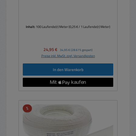
Inhalt:
100 Laufende(r) Meter
(0,25 € / 1 Laufende(r) Meter)
Verkaufspreis:
24,95 €
Regulärer Preis:
34,95 €
(28.61% gespart)
Preise inkl. MwSt. zzgl. Versandkosten
In den Warenkorb
Rabatt
%