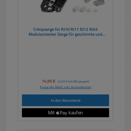
Crimpzange für RJ10 RJ11 RJ12 RJ45
Modularstecker Zange für geschirmte und
ungeschirmte Westernstecker
Verkaufspreis:
14,95 €
Regulärer Preis:
24,95 €
(40.08% gespart)
Preise inkl. MwSt. zzgl. Versandkosten
In den Warenkorb