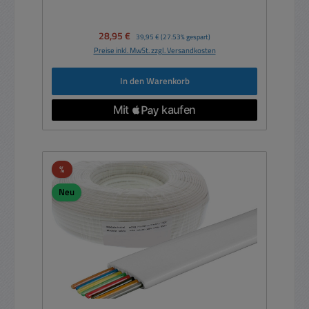
Verkaufspreis:
28,95 €
Regulärer Preis:
39,95 €
(27.53% gespart)
Preise inkl. MwSt. zzgl. Versandkosten
In den Warenkorb
Rabatt
%
Neu