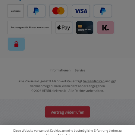
Vorkasse
PayPal
Kredit- oder Debitkarte über PayPal
Später Bezahlen ü
Rechnung nur für Firmen Kommunen
Apple Pay über Mollie Zahlungssystem
Kreditkarte über Mollie Zahl
Klarna über Moll
paysafecard über Mollie Zahlungssystem
Informationen
Service
Alle Preise inkl. gesetzl. Mehrwertsteuer zzgl.
Versandkosten
und ggf.
Nachnahmegebühren, wenn nicht anders angegeben.
© 2026 HENRI elektronik - Alle Rechte vorbehalten.
Vertrag widerrufen
Diese Website verwendet Cookies, um eine bestmögliche Erfahrung bieten zu