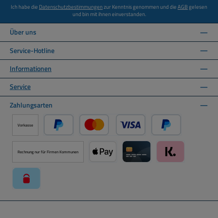
Ich habe die
Datenschutzbestimmungen
zur Kenntnis genommen und die
AGB
gelesen
und bin mit ihnen einverstanden.
Über uns
Service-Hotline
Informationen
Service
Zahlungsarten
Vorkasse
PayPal
Kredit- oder Debitkarte über PayPal
Später Bezahlen ü
Rechnung nur für Firmen Kommunen
Apple Pay über Mollie Zahlungssystem
Kreditkarte über Mollie Zahl
Klarna über Moll
paysafecard über Mollie Zahlungssystem