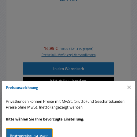
Verkaufspreis:
14,95 €
Regulärer Preis:
18,95 €
(21.11% gespart)
Preise inkl. MwSt. zzgl. Versandkosten
In den Warenkorb
Preisauszeichnung
Privatkunden können Preise mit MwSt. (brutto) und Geschäftskunden
Preise ohne MwSt. (netto) angezeigt werden.
Bitte wählen Sie Ihre bevorzugte Einstellung:
Bruttopreise
inkl. MwSt.