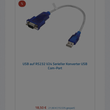
Rabatt
%
USB auf RS232 V24 Serieller Konverter USB
Com-Port
Verkaufspreis:
18,50 €
Regulärer Preis:
21,90 €
(15.53% gespart)