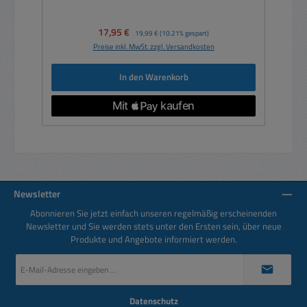
Verkaufspreis:
17,95 €
Regulärer Preis:
19,99 €
(10.21% gespart)
Preise inkl. MwSt. zzgl. Versandkosten
In den Warenkorb
Newsletter
Abonnieren Sie jetzt einfach unseren regelmäßig erscheinenden
Newsletter und Sie werden stets unter den Ersten sein, über neue
Produkte und Angebote informiert werden.
E-
Mail-
Adresse
*
Datenschutz