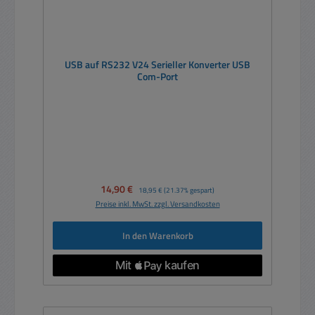
USB auf RS232 V24 Serieller Konverter USB
Com-Port
Verkaufspreis:
14,90 €
Regulärer Preis:
18,95 €
(21.37% gespart)
Preise inkl. MwSt. zzgl. Versandkosten
In den Warenkorb