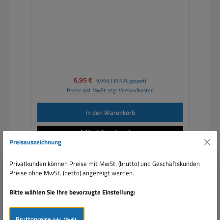
Verkaufspreis:
6,95 €
Regulärer Preis:
9,99 €
(30.43% gespart)
Preise inkl. MwSt. zzgl. Versandkosten
In den Warenkorb
Preisauszeichnung
Privatkunden können Preise mit MwSt. (brutto) und Geschäftskunden
Preise ohne MwSt. (netto) angezeigt werden.
Nur 3 auf Lager!
Rabatt
%
Bitte wählen Sie Ihre bevorzugte Einstellung:
Bruttopreise
inkl. MwSt.