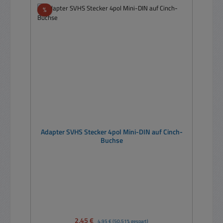
Rabatt
%
Adapter SVHS Stecker 4pol Mini-DIN auf Cinch-
Buchse
Verkaufspreis:
2,45 €
Regulärer Preis:
4,95 €
(50.51% gespart)