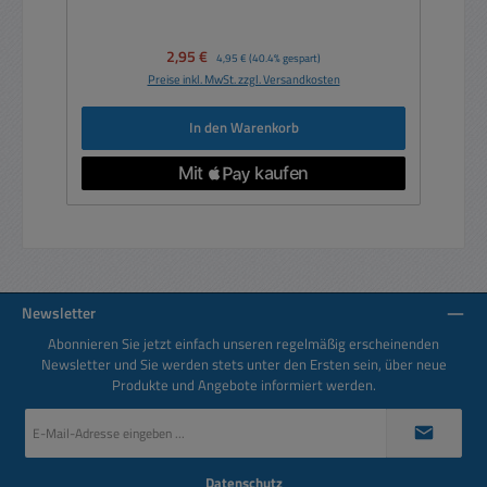
Verkaufspreis:
2,95 €
Regulärer Preis:
4,95 €
(40.4% gespart)
Preise inkl. MwSt. zzgl. Versandkosten
In den Warenkorb
Newsletter
Abonnieren Sie jetzt einfach unseren regelmäßig erscheinenden
Newsletter und Sie werden stets unter den Ersten sein, über neue
Produkte und Angebote informiert werden.
E-
Mail-
Adresse
*
Datenschutz