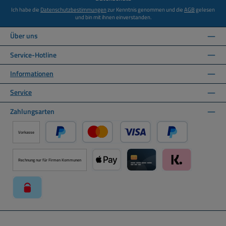
Ich habe die
Datenschutzbestimmungen
zur Kenntnis genommen und die
AGB
gelesen
und bin mit ihnen einverstanden.
Über uns
Service-Hotline
Informationen
Service
Zahlungsarten
Vorkasse
PayPal
Kredit- oder Debitkarte über PayPal
Später Bezahlen ü
Rechnung nur für Firmen Kommunen
Apple Pay über Mollie Zahlungssystem
Kreditkarte über Mollie Zahl
Klarna über Moll
paysafecard über Mollie Zahlungssystem