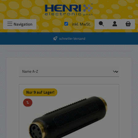
Zum Hauptinhalt springen
Navigation
inkl. MwSt.
schneller Versand
Nur 9 auf Lager!
Rabatt
%