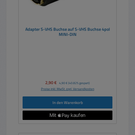
Adapter S-VHS Buchse auf S-VHS Buchse 4pol
MINI-DIN
Verkaufspreis:
2,90 €
Regulärer Preis:
4,90 €
(40.82% gespart)
Preise inkl. MwSt. zzgl. Versandkosten
In den Warenkorb